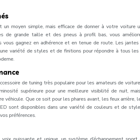
nés
t un moyen simple, mais efficace de donner à votre voiture 
tes de grande taille et des pneus à profil bas, vous amélio
is vous gagnez en adhérence et en tenue de route. Les jantes
ne variété de styles et de finitions pour répondre à tous les
oderne.
rmance
ccessoire de tuning très populaire pour les amateurs de voitur
mi
nos
ité supérieure pour une meilleure visibilité de nuit, mai
véhicule. Que ce soit pour les phares avant, les feux arrière, l
s LED sont disponibles dans une variété de couleurs et de styl
 vos préférences.
e voix puissante et unique, un système d’échappement sport