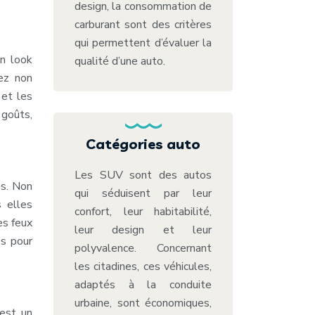
design, la consommation de
carburant sont des critères
qui permettent d’évaluer la
un look
qualité d’une auto.
rez non
 et les
 goûts,
Catégories auto
Les SUV sont des autos
es. Non
qui séduisent par leur
s elles
confort, leur habitabilité,
es feux
leur design et leur
es pour
polyvalence. Concernant
les citadines, ces véhicules,
adaptés à la conduite
urbaine, sont économiques,
 est un