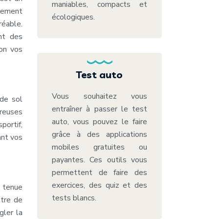
maniables, compacts et
ppement
écologiques.
réable.
nt des
lon vos
Test auto
Vous souhaitez vous
 de sol
entraîner à passer le test
breuses
auto, vous pouvez le faire
portif,
grâce à des applications
ant vos
mobiles gratuites ou
payantes. Ces outils vous
permettent de faire des
exercices, des quiz et des
e tenue
tests blancs.
ntre de
gler la