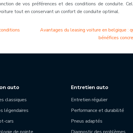
onction de vos préférences et des conditions de conduite. Ce
oiture tout en conservant un confort de conduite optimal.
conditions
Avantages du leasing voiture en belgique : q
bénéfices concre
ion auto
Entretien auto
es classiques
Entretien régulier
s légendaires
Performance et durabilité
t-cars
Pneus adaptés
logie de pointe
Diagnostic des problèmes