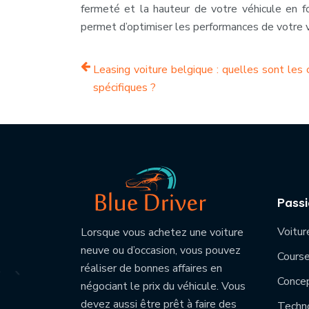
fermeté et la hauteur de votre véhicule en f
permet d’optimiser les performances de votre v
Leasing voiture belgique : quelles sont les 
spécifiques ?
Pass
Voitur
Lorsque vous achetez une voiture
neuve ou d’occasion, vous pouvez
Course
réaliser de bonnes affaires en
Concep
négociant le prix du véhicule. Vous
devez aussi être prêt à faire des
Techno